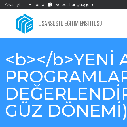
Anasayfa
E-Posta
Select Language
▼
LİSANSÜSTÜ EĞİTİM ENSTİTÜSÜ
<b></b>YENİ 
PROGRAMLAR
DEĞERLENDİR
GÜZ DÖNEMİ