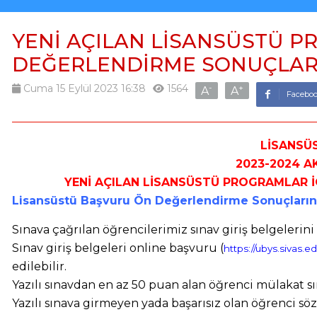
YENİ AÇILAN LİSANSÜSTÜ 
DEĞERLENDİRME SONUÇLARI 
Cuma 15 Eylül 2023 16:38
1564
-
+
A
A
Faceboo
LİSANSÜ
2023-2024 AK
YENİ AÇILAN LİSANSÜSTÜ PROGRAMLAR 
Lisansüstü Başvuru Ön Değerlendirme Sonuçlarına 
Sınava çağrılan öğrencilerimiz sınav giriş belgeleri
Sınav giriş belgeleri online başvuru (
https://ubys.sivas.
edilebilir.
Yazılı sınavdan en az 50 puan alan öğrenci mülakat s
Y
azılı sınava girmeyen yada başarısız olan öğrenci s