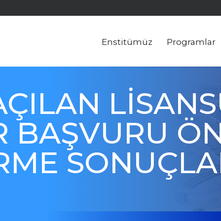
Enstitümüz
Programlar
AÇILAN LİSAN
 BAŞVURU Ö
ME SONUÇLARI
)