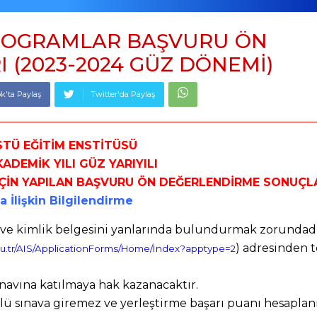
PROGRAMLAR BAŞVURU ÖN
(2023-2024 GÜZ DÖNEMİ)
k'ta Paylaş
Twitter'da Paylaş
STÜ EĞİTİM ENSTİTÜSÜ
ADEMİK YILI GÜZ YARIYILI
İÇİN YAPILAN BAŞVURU ÖN DEĞERLENDİRME SONUÇL
İlişkin Bilgilendirme
ni ve kimlik belgesini yanlarında bulundurmak zorundadı
) adresinden 
edu.tr/AIS/ApplicationForms/Home/Index?apptype=2
ınavına katılmaya hak kazanacaktır.
özlü sınava giremez ve yerleştirme başarı puanı hesapla