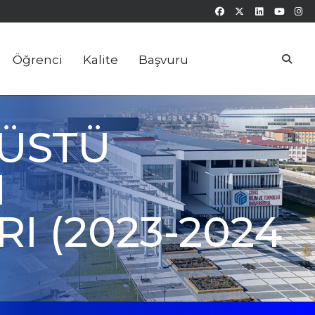
Öğrenci
Kalite
Başvuru
SÜSTÜ
N
 (2023-2024