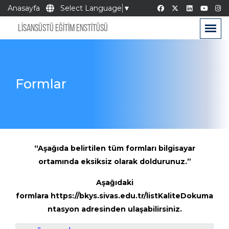
Anasayfa
Select Language
▼
LİSANSÜSTÜ EĞİTİM ENSTİTÜSÜ
Formlar
“Aşağıda belirtilen tüm formları bilgisayar
ortamında eksiksiz olarak doldurunuz.”
Aşağıdaki
formlara
https://bkys.sivas.edu.tr/listKaliteDokuma
ntasyon
adresinden ulaşabilirsiniz.