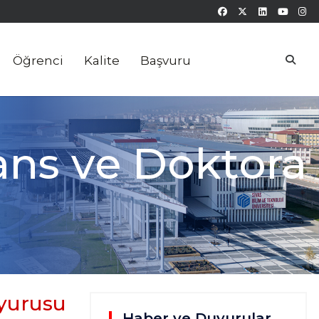
Öğrenci
Kalite
Başvuru
ns ve Doktora
yurusu
Haber ve Duyurular