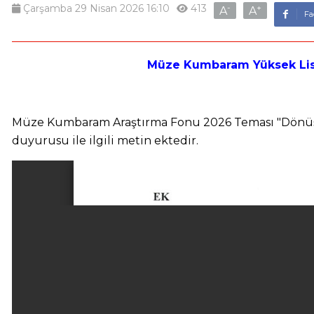
Çarşamba 29 Nisan 2026 16:10
413
-
+
A
A
Fa
Müze Kumbaram Yüksek Lisa
Müze Kumbaram Araştırma Fonu 2026 Teması "Dönüşü
duyurusu ile ilgili metin ektedir.