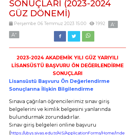
SONUÇLARI (2023-2024
GÜZ DÖNEMİ)
Perşembe 06 Temmuz 2023 15:00
1992
-
A
+
A
2023-2024 AKADEMİK YILI GÜZ YARIYILI
LİSANSÜSTÜ BAŞVURU ÖN DEĞERLENDİRME
SONUÇLARI
Lisansüstü Başvuru Ön Değerlendirme
Sonuçlarına İlişkin Bilgilendirme
Sınava çağrılan öğrencilerimiz sınav giriş
belgelerini ve kimlik belgesini yanlarında
bulundurmak zorundadırlar.
Sınav giriş belgeleri online başvuru
(
https://ubys.sivas.edu.tr/AIS/ApplicationForms/Home/Inde