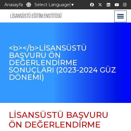
Anasayfa
Select Language
▼
LİSANSÜSTÜ EĞİTİM ENSTİTÜSÜ
<b></b>LİSANSÜSTÜ
BAŞVURU ÖN
DEĞERLENDİRME
SONUÇLARI (2023-2024 GÜZ
DÖNEMİ)
LİSANSÜSTÜ BAŞVURU
ÖN DEĞERLENDİRME