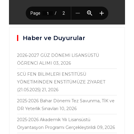
Haber ve Duyurular
2026-2027 GÜZ DÖNEMİ LİSANSÜSTÜ
ÖĞRENCİ ALIMI
03, 2026
SCÜ FEN BİLİMLERİ ENSTİTÜSÜ
YÖNETİMİNDEN ENSTİTÜMÜZE ZİYARET
(21.05.2025)
21, 2026
2025-2026 Bahar Dönemi Tez Savunma, TİK ve
DR Yeterlik Sınavları
10, 2026
2025-2026 Akademik Yılı Lisansüstü
Oryantasyon Programı Gerçekleştirildi
09, 2026