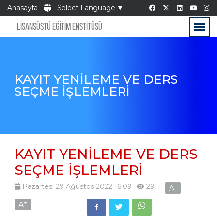
Anasayfa
Select Language
▼
LİSANSÜSTÜ EĞİTİM ENSTİTÜSÜ
KAYIT YENİLEME VE DERS
SEÇME İŞLEMLERİ
KAYIT YENİLEME VE DERS
SEÇME İŞLEMLERİ
Pazartesi 29 Ağustos 2022 16:09
2911
-
A
+
A