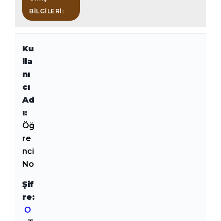
BILGILERI:
Ku
lla
nı
cı
Ad
ı:
Öğ
re
nci
No
Şif
re:
O