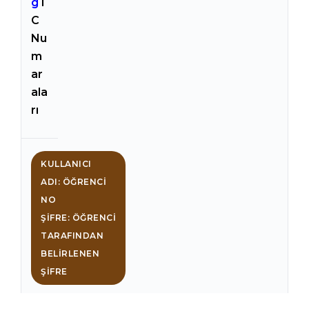
g
T
C
Nu
m
ar
ala
rı
KULLANICI
ADI: ÖĞRENCI
NO
ŞIFRE: ÖĞRENCI
TARAFINDAN
BELIRLENEN
ŞIFRE