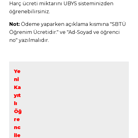
Harç ücreti miktarını UBYS sisteminizden
öğrenebilirsiniz.
Not:
Ödeme yaparken açıklama kısmına "SBTÜ
Öğrenim Ücretidir." ve "Ad-Soyad ve öğrenci
no" yazılmalıdır.
Ye
ni
Ka
yıt
lı
Öğ
re
nc
ile