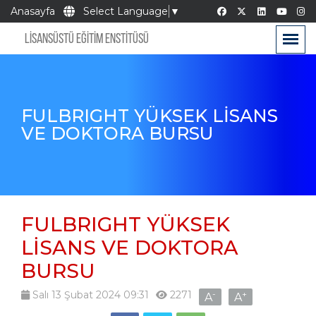
Anasayfa
Select Language
▼
LİSANSÜSTÜ EĞİTİM ENSTİTÜSÜ
FULBRIGHT YÜKSEK LİSANS
VE DOKTORA BURSU
FULBRIGHT YÜKSEK
LİSANS VE DOKTORA
BURSU
Salı 13 Şubat 2024 09:31
2271
-
+
A
A