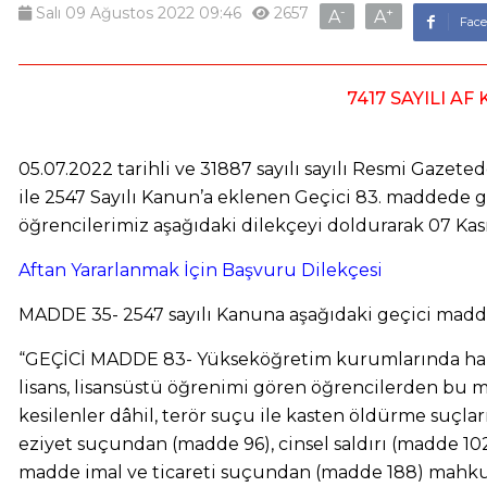
Salı 09 Ağustos 2022 09:46
2657
-
+
A
A
Face
7417 SAYILI 
05.07.2022 tarihli ve 31887 sayılı sayılı Resmi Gazet
ile 2547 Sayılı Kanun’a eklenen Geçici 83. maddede
öğrencilerimiz
aşağıdaki dilekçeyi doldurarak 07 Ka
Aftan Yararlanmak İçin Başvuru Dilekçesi
MADDE 35- 2547 sayılı Kanuna aşağıdaki geçici madd
“GEÇİCİ MADDE 83- Yükseköğretim kurumlarında hazırl
lisans, lisansüstü öğrenimi gören öğrencilerden bu ma
kesilenler dâhil, terör suçu ile kasten öldürme suçl
eziyet suçundan (madde 96), cinsel saldırı (madde 102
madde imal ve ticareti suçundan (madde 188) mahkum o