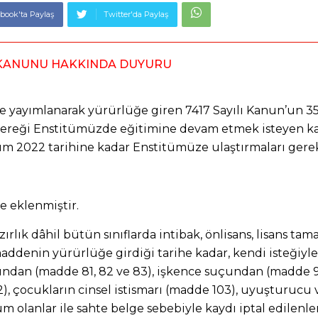
book'ta Paylaş
Twitter'da Paylaş
AF KANUNU HAKKINDA DUYURU
ede yayımlanarak yürürlüğe giren 7417 Sayılı Kanun’un 3
 gereği Enstitümüzde eğitimine devam etmek isteyen ka
sım 2022 tarihine kadar Enstitümüze ulaştırmaları ger
e eklenmiştir.
ık dâhil bütün sınıflarda intibak, önlisans, lisans ta
ddenin yürürlüğe girdiği tarihe kadar, kendi isteğiyle i
arından (madde 81, 82 ve 83), işkence suçundan (madde 9
), çocukların cinsel istismarı (madde 103), uyuşturucu 
lanlar ile sahte belge sebebiyle kaydı iptal edilenler 