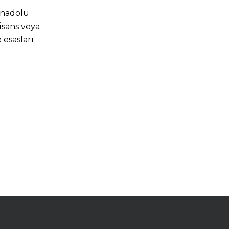
Anadolu
isans veya
 esasları