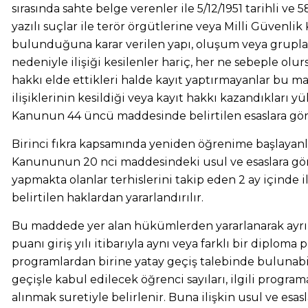
sırasında sahte belge verenler ile 5/12/1951 tarihli v
yazılı suçlar ile terör örgütlerine veya Milli Güvenli
bulunduğuna karar verilen yapı, oluşum veya gruplara 
nedeniyle ilişiği kesilenler hariç, her ne sebeple olur
hakkı elde ettikleri halde kayıt yaptırmayanlar bu m
ilişiklerinin kesildiği veya kayıt hakkı kazandıkla
Kanunun 44 üncü maddesinde belirtilen esaslara göre
Birinci fıkra kapsamında yeniden öğrenime başlayanlar
Kanununun 20 nci maddesindeki usul ve esaslara göre
yapmakta olanlar terhislerini takip eden 2 ay için
belirtilen haklardan yararlandırılır.
Bu maddede yer alan hükümlerden yararlanarak ayrı
puanı giriş yılı itibarıyla aynı veya farklı bir diplo
programlardan birine yatay geçiş talebinde bulunabi
geçişle kabul edilecek öğrenci sayıları, ilgili programa
alınmak suretiyle belirlenir. Buna ilişkin usul ve esa