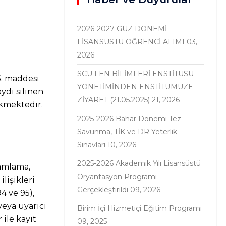
2026-2027 GÜZ DÖNEMİ
LİSANSÜSTÜ ÖĞRENCİ ALIMI
03,
2026
SCÜ FEN BİLİMLERİ ENSTİTÜSÜ
5. maddesi
YÖNETİMİNDEN ENSTİTÜMÜZE
ydı silinen
ZİYARET (21.05.2025)
21, 2026
ekmektedir.
2025-2026 Bahar Dönemi Tez
Savunma, TİK ve DR Yeterlik
Sınavları
10, 2026
2025-2026 Akademik Yılı Lisansüstü
mamlama,
Oryantasyon Programı
lişikleri
Gerçekleştirildi
09, 2026
4 ve 95),
veya uyarıcı
Birim İçi Hizmetiçi Eğitim Programı
ile kayıt
09, 2025