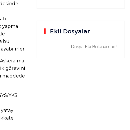
addesinde
atı
ıt yapma
Ekli Dosyalar
nde
a bu
Dosya Eki Bulunamadı!
yabilirler.
ı Askeralma
ik görevini
 bu maddede
SYS/YKS
u
 yatay
dikkate