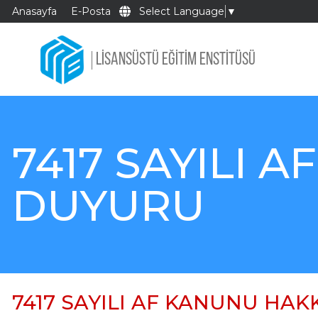
Anasayfa
E-Posta
Select Language
▼
LİSANSÜSTÜ EĞİTİM ENSTİTÜSÜ
7417 SAYILI 
DUYURU
7417 SAYILI AF KANUNU HA