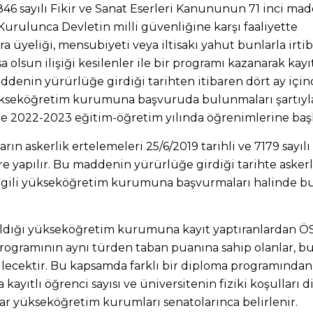
e 5846 sayılı Fikir ve Sanat Eserleri Kanununun 71 inci m
k Kurulunca Devletin milli güvenliğine karşı faaliyette
üyeliği, mensubiyeti veya iltisakı yahut bunlarla irtib
sa olsun ilişiği kesilenler ile bir programı kazanarak kay
addenin yürürlüğe girdiği tarihten itibaren dört ay içi
rı yükseköğretim kurumuna başvuruda bulunmaları şartıyl
 2022-2023 eğitim-öğretim yılında öğrenimlerine başla
ın askerlik ertelemeleri 25/6/2019 tarihli ve 7179 sayıl
 yapılır. Bu maddenin yürürlüğe girdiği tarihte askerl
de ilgili yükseköğretim kurumuna başvurmaları halinde
ldığı yükseköğretim kurumuna kayıt yaptıranlardan Ö
ma programının aynı türden taban puanına sahip olanlar, b
lecektir. Bu kapsamda farklı bir diploma programından
 kayıtlı öğrenci sayısı ve üniversitenin fiziki koşulları 
slar yükseköğretim kurumları senatolarınca belirlenir.