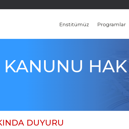
Enstitümüz
Programlar
AF KANUNU HA
KKINDA DUYURU